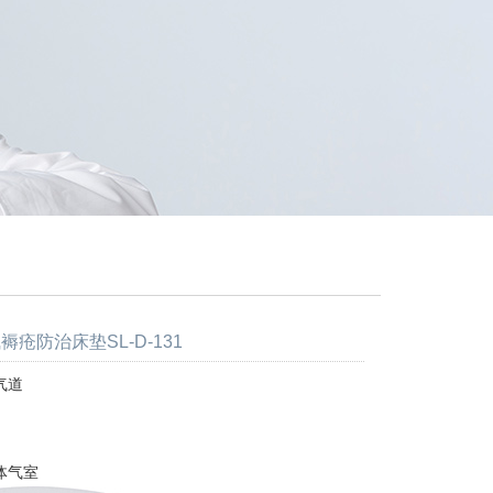
褥疮防治床垫SL-D-131
气道
体气室