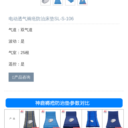
电动透气褥疮防治床垫SL-S-106
气道：双气道
波动：是
气室：25根
遥控：是
产品咨询