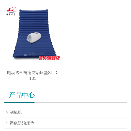
电动透气褥疮防治床垫SL-D-
131
产品中心
制氧机
褥疮防治床垫