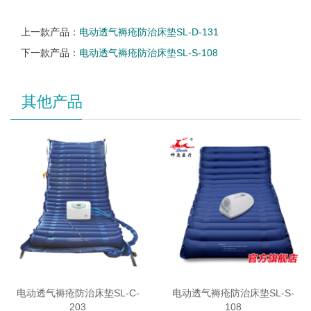
上一款产品：
电动透气褥疮防治床垫SL-D-131
下一款产品：
电动透气褥疮防治床垫SL-S-108
其他产品
电动透气褥疮防治床垫SL-C-
电动透气褥疮防治床垫SL-S-
203
108