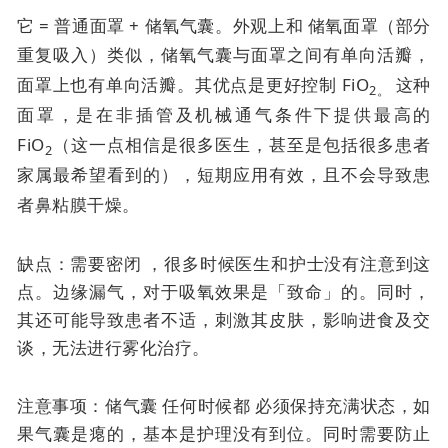
它 = 普通面罩 + 储氧气囊。外观上和
储氧面罩（部分
重复吸入）类似，
储氧气囊与面罩之间有单向活瓣，
面罩上也有单向活瓣。其优点是
更好控制 FiO
这种
2。
面罩，是在非插管及机械通气条件下提供最高的
FiO
（这一点相信是很多医生，甚至是包括很多患者
2
家属最希望看到的），短期应用有效，且不会导致患
者鼻粘膜干燥。
缺点：需要密闭 ，很多时候医生和护士没有注意到这
点。边缘漏气，对于吸氧效果是「致命」的。同时，
其还可能导致患者不适，刺激其皮肤，影响进食及交
谈，无法进行雾化治疗。
注意事项：储气囊
任何时候都
必须保持充满状态，如
果气囊是瘪的，基本是护理没有到位。同时需要防止