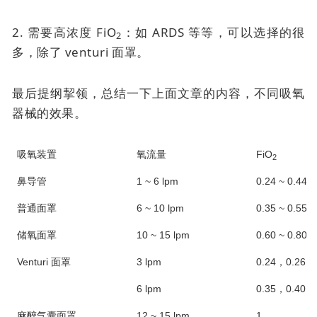
2. 需要高浓度 FiO
：如 ARDS 等等，可以选择的很
2
多，除了
venturi 面罩
。
最后提纲挈领，总结一下上面文章的内容，不同吸氧
器械的效果。
吸氧装置
氧流量
FiO
2
鼻导管
1 ~ 6 lpm
0.24 ~ 0.44*
普通面罩
6 ~ 10 lpm
0.35 ~ 0.55*
储氧面罩
10 ~ 15 lpm
0.60 ~ 0.80*
Venturi 面罩
3 lpm
0.24，0.26，0
6 lpm
0.35，0.40，0
麻醉气囊面罩
12 ~ 15 lpm
1