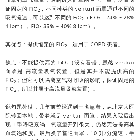
证固定的 FiO
，不同种类的 venturi 面罩通过不同的
2
吸氧流速，可以达到不同的 FiO
（FiO
：24% ~ 28%
2
2
4 lpm），FiO
35% ~ 40% 8 lpm）。
2
其优点：提供恒定的 FiO
，适用于 COPD 患者。
2
缺点：不能提供高的 FiO
（没有看错，虽然
venturi
2
面罩是
高流量吸氧装置，但是其并不能提供高的
FiO
；但它可以隔离空气对呼吸的影响，保证固定的
2
FiO
，所以其属于高流量吸氧装置）。
2
说句题外话，几年前曾经遇到一名患者，从北京大医
院转回本地，带着就是
venturi 面罩
，结果入院后出
现 1 型呼吸衰竭。氧流量开到很大，仍然无法提高其
血氧饱和度。最后换了普通面罩，10 升/分流速，半