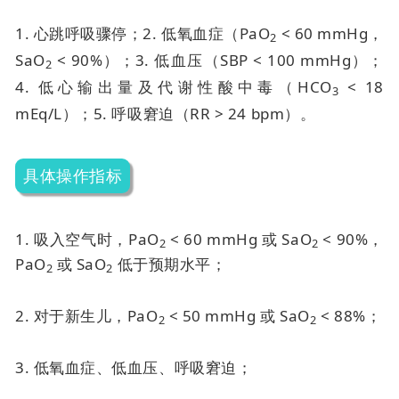
1. 心跳呼吸骤停；
2. 低氧血症（PaO
< 60 mmHg，
2
SaO
< 90%）；
3. 低血压（SBP < 100 mmHg）；
2
4. 低心输出量及代谢性酸中毒（HCO
< 18
3
mEq/L）；
5. 呼吸窘迫（RR > 24 bpm）。
具体操作指标
1. 吸入空气时，PaO
< 60 mmHg 或 SaO
< 90%，
2
2
PaO
或 SaO
低于预期水平；
2
2
2. 对于新生儿，PaO
< 50 mmHg 或 SaO
< 88%；
2
2
3. 低氧血症、低血压、呼吸窘迫；