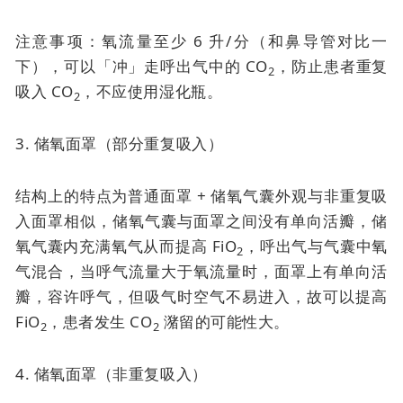
注意事项：氧流量至少 6 升/分（和鼻导管对比一
下），可以「冲」走呼出气中的 CO
，防止患者重复
2
吸入 CO
，不应使用湿化瓶。
2
3. 储氧面罩（部分重复吸入）
结构上的特点为普通面罩 + 储氧气囊外观与非重复吸
入面罩相似，储氧气囊与面罩之间没有单向活瓣，储
氧气囊内充满氧气从而提高 FiO
，呼出气与气囊中氧
2
气混合，当呼气流量大于氧流量时，面罩上有单向活
瓣，容许呼气，但吸气时空气不易进入，故可以提高
FiO
，患者发生 CO
潴留的可能性大。
2
2
4. 储氧面罩（非重复吸入）