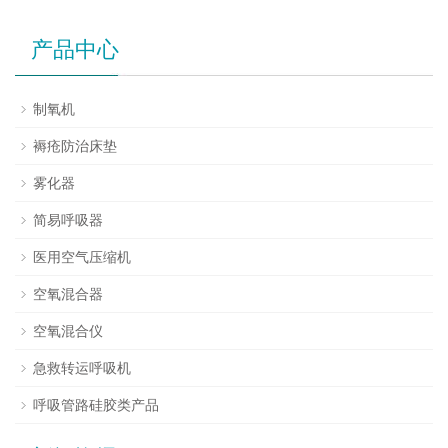
产品中心
制氧机
褥疮防治床垫
雾化器
简易呼吸器
医用空气压缩机
空氧混合器
空氧混合仪
急救转运呼吸机
呼吸管路硅胶类产品