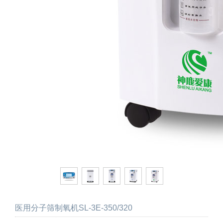
医用分子筛制氧机SL-3E-350/320