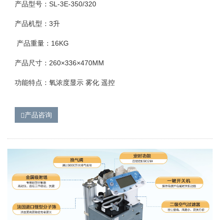
产品型号：SL-3E-350/320
产品机型：3升
产品重量：16KG
产品尺寸：260×336×470MM
功能特点：氧浓度显示 雾化 遥控
产品咨询