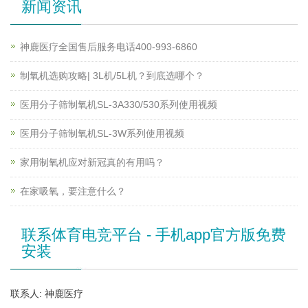
新闻资讯
神鹿医疗全国售后服务电话400-993-6860
制氧机选购攻略| 3L机/5L机？到底选哪个？
医用分子筛制氧机SL-3A330/530系列使用视频
医用分子筛制氧机SL-3W系列使用视频
家用制氧机应对新冠真的有用吗？
在家吸氧，要注意什么？
联系体育电竞平台 - 手机app官方版免费
安装
联系人: 神鹿医疗