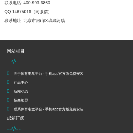
联系电话: 400-993-6860
QQ:14675016（同微信）
联系地址: 北京市房山区琉璃河镇
网站栏目
关于体育电竞平台 - 手机app官方版免费安装
产品中心
新闻动态
招商加盟
联系体育电竞平台 - 手机app官方版免费安装
邮箱订阅